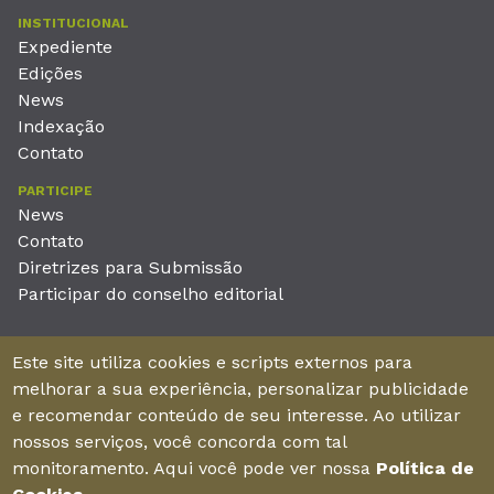
INSTITUCIONAL
Expediente
Edições
News
Indexação
Contato
PARTICIPE
News
Contato
Diretrizes para Submissão
Participar do conselho editorial
EDITORA
Este site utiliza cookies e scripts externos para
Unieducar Inteligência Educacional Ltda
melhorar a sua experiência, personalizar publicidade
CNPJ: 05.569.970/0001-26
e recomendar conteúdo de seu interesse. Ao utilizar
Av. Desembargador Moreira, No. 2001 – 11º andar - Bairro
nossos serviços, você concorda com tal
Aldeota
monitoramento. Aqui você pode ver nossa
Política de
Fortaleza – Ceará - Brasil - CEP 60170-001