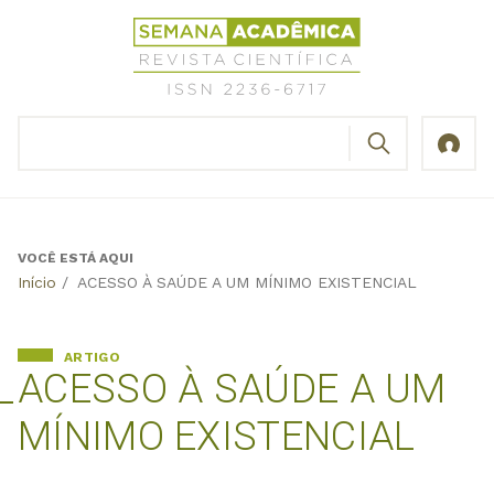
Jump
Revista
to
Científica
navigation
Semana
Acadêmica
BUSCAR
ISSN
Formulário
2236-
de
6717
busca
VOCÊ ESTÁ AQUI
Back
Início
/
ACESSO À SAÚDE A UM MÍNIMO EXISTENCIAL
to
top
ARTIGO
ACESSO À SAÚDE A UM
MÍNIMO EXISTENCIAL