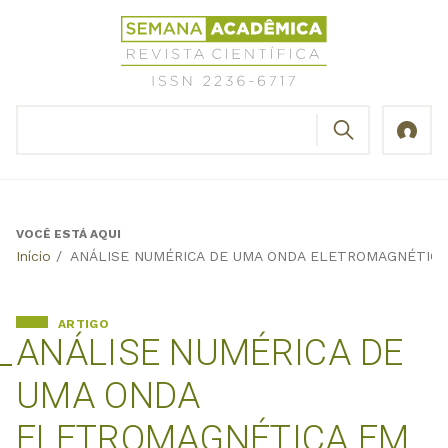
Jump
Revista
to
Científica
navigation
Semana
Acadêmica
BUSCAR
ISSN
Formulário
2236-
de
6717
busca
VOCÊ ESTÁ AQUI
Back
Início
/
ANÁLISE NUMÉRICA DE UMA ONDA ELETROMAGNÉTICA
to
top
ARTIGO
ANÁLISE NUMÉRICA DE
UMA ONDA
ELETROMAGNÉTICA EM