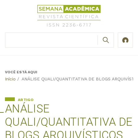
Jump
Revista
to
Científica
navigation
Semana
Acadêmica
BUSCAR
ISSN
Formulário
2236-
de
6717
busca
VOCÊ ESTÁ AQUI
Back
Início
/
ANÁLISE QUALI/QUANTITATIVA DE BLOGS ARQUIVÍST
to
top
ARTIGO
ANÁLISE
QUALI/QUANTITATIVA DE
BLOGS ARQUIVÍSTICOS