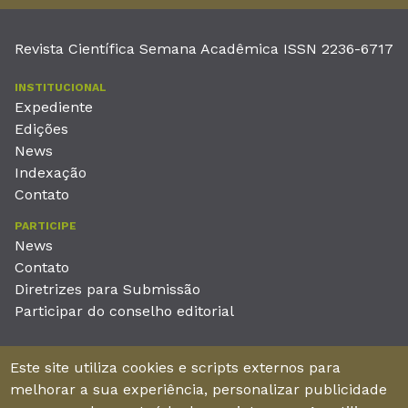
Revista Científica Semana Acadêmica ISSN 2236-6717
INSTITUCIONAL
Expediente
Edições
News
Indexação
Contato
PARTICIPE
News
Contato
Diretrizes para Submissão
Participar do conselho editorial
EDITORA
Este site utiliza cookies e scripts externos para
Unieducar Inteligência Educacional Ltda
melhorar a sua experiência, personalizar publicidade
CNPJ: 05.569.970/0001-26