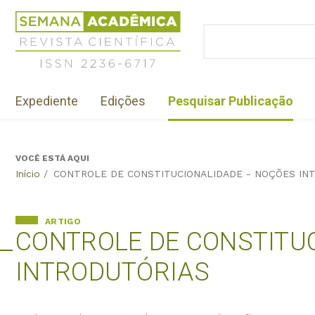
Jump
Revista
to
Científica
BUSCAR
navigation
Formulário
Semana
de
Acadêmica
busca
ISSN
Menu
2236-
Expediente
Edições
Pesquisar Publicação
institutional
6717
VOCÊ ESTÁ AQUI
Back
Início
/
CONTROLE DE CONSTITUCIONALIDADE - NOÇÕES IN
to
top
ARTIGO
CONTROLE DE CONSTITUC
INTRODUTÓRIAS