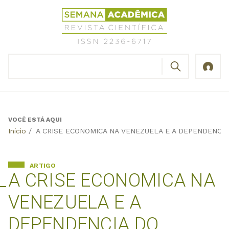
Jump
Revista
to
Científica
navigation
Semana
Acadêmica
BUSCAR
ISSN
Formulário
2236-
de
6717
busca
VOCÊ ESTÁ AQUI
Back
Início
/
A CRISE ECONOMICA NA VENEZUELA E A DEPENDENCI
to
top
ARTIGO
A CRISE ECONOMICA NA
VENEZUELA E A
DEPENDENCIA DO