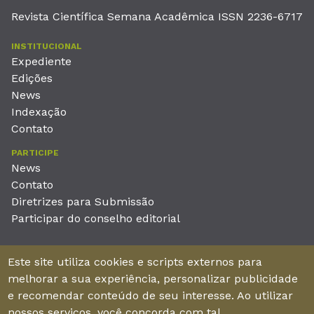
Revista Científica Semana Acadêmica ISSN 2236-6717
INSTITUCIONAL
Expediente
Edições
News
Indexação
Contato
PARTICIPE
News
Contato
Diretrizes para Submissão
Participar do conselho editorial
EDITORA
Este site utiliza cookies e scripts externos para
Unieducar Inteligência Educacional Ltda
melhorar a sua experiência, personalizar publicidade
CNPJ: 05.569.970/0001-26
e recomendar conteúdo de seu interesse. Ao utilizar
Av. Desembargador Moreira, No. 2001 – 11º andar - Bairro
nossos serviços, você concorda com tal