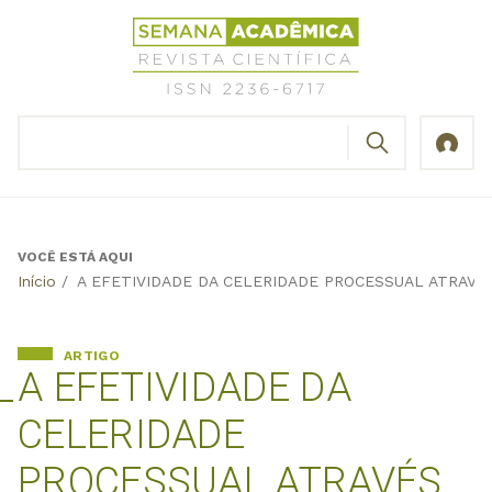
Jump
Revista
to
Científica
navigation
Semana
Acadêmica
BUSCAR
ISSN
Formulário
2236-
de
6717
busca
VOCÊ ESTÁ AQUI
Back
Início
/
A EFETIVIDADE DA CELERIDADE PROCESSUAL ATRAVÉ
to
top
ARTIGO
A EFETIVIDADE DA
CELERIDADE
PROCESSUAL ATRAVÉS