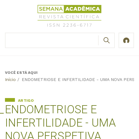
Jump
Revista
to
Científica
navigation
Semana
Acadêmica
BUSCAR
ISSN
Formulário
2236-
de
6717
busca
VOCÊ ESTÁ AQUI
Back
Início
/
ENDOMETRIOSE E INFERTILIDADE - UMA NOVA PERSPE
to
top
ARTIGO
ENDOMETRIOSE E
INFERTILIDADE - UMA
NOVA PERSPETIVA