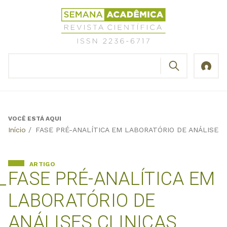
Jump
Revista
to
Científica
navigation
Semana
Acadêmica
BUSCAR
ISSN
Formulário
2236-
de
6717
busca
VOCÊ ESTÁ AQUI
Back
Início
/
FASE PRÉ-ANALÍTICA EM LABORATÓRIO DE ANÁLISES 
to
top
ARTIGO
FASE PRÉ-ANALÍTICA EM
LABORATÓRIO DE
ANÁLISES CLINICAS