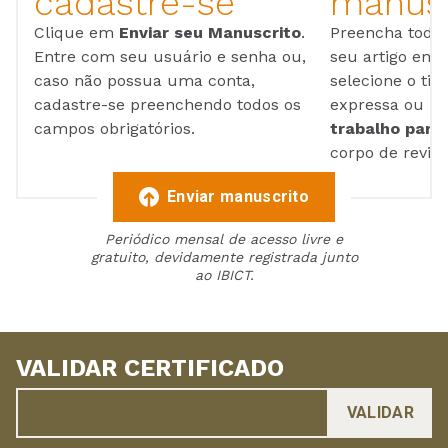
cadastre-se
manusc
Clique em
Enviar seu Manuscrito
.
Preencha todos
Entre com seu usuário e senha ou,
seu artigo em
caso não possua uma conta,
selecione o tip
cadastre-se preenchendo todos os
expressa ou ul
campos obrigatórios.
trabalho para 
corpo de reviso
Enviar manuscrito
Periódico mensal de acesso livre e
gratuito, devidamente registrada junto
ao IBICT.
VALIDAR CERTIFICADO