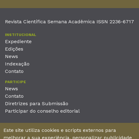
Revista Científica Semana Acadêmica ISSN 2236-6717
INSTITUCIONAL
Expediente
Edições
News
Indexação
Contato
PARTICIPE
News
Contato
Diretrizes para Submissão
Participar do conselho editorial
EDITORA
Este site utiliza cookies e scripts externos para
Unieducar Inteligência Educacional Ltda
melhorar a sua experiência, personalizar publicidade