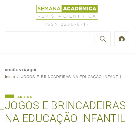
Jump
Revista
to
Científica
navigation
Semana
Acadêmica
BUSCAR
ISSN
Formulário
2236-
de
6717
busca
VOCÊ ESTÁ AQUI
Back
Início
/
JOGOS E BRINCADEIRAS NA EDUCAÇÃO INFANTIL
to
top
ARTIGO
JOGOS E BRINCADEIRAS
NA EDUCAÇÃO INFANTIL