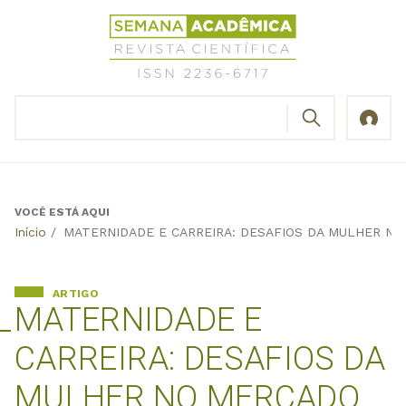
Jump
Revista
to
Científica
navigation
Semana
Acadêmica
BUSCAR
ISSN
Formulário
2236-
de
6717
busca
VOCÊ ESTÁ AQUI
Back
Início
/
MATERNIDADE E CARREIRA: DESAFIOS DA MULHER N
to
top
ARTIGO
MATERNIDADE E
CARREIRA: DESAFIOS DA
MULHER NO MERCADO