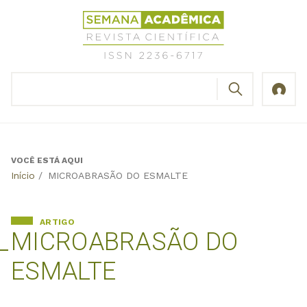
Jump
Revista
to
Científica
navigation
Semana
Acadêmica
BUSCAR
ISSN
Formulário
2236-
de
6717
busca
VOCÊ ESTÁ AQUI
Back
Início
/
MICROABRASÃO DO ESMALTE
to
top
ARTIGO
MICROABRASÃO DO
ESMALTE