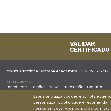
VALIDAR
CERTIFICADO
Revista Científica Semana Acadêmica ISSN 2236-6717
INSTITUCIONAL
Expediente
Edições
News
Indexação
Contato
Este site utiliza cookies e scripts exter
EDITORA
personalizar publicidade e recomendar c
Unieducar Inteligência Educacional Ltda
Av. Desembargador Mo
nossos serviços, você concorda com tal
CNPJ: 05.569.970/0001-26
Fortaleza – Ceará -