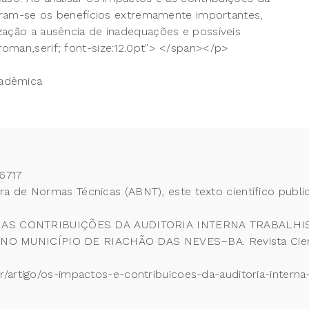
ciaram-se os benefícios extremamente importantes,
zação a ausência de inadequações e possíveis
oman,serif; font-size:12.0pt"> </span></p>
cadêmica
6717
 de Normas Técnicas (ABNT), este texto científico publi
OS E AS CONTRIBUIÇÕES DA AUDITORIA INTERNA TRABAL
MUNICÍPIO DE RIACHÃO DAS NEVES–BA. Revista Científ
/artigo/os-impactos-e-contribuicoes-da-auditoria-interna