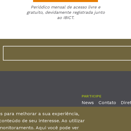
Periódico mensal de acesso livre e
gratuito, devidamente registrada junto
ao IBICT.
PARTICIPE
News
Contato
Dire
nos para melhorar a sua experiência,
onteúdo de seu interesse. Ao utilizar
reira, No. 2001 – 11º andar - Bairro Aldeota
 monitoramento. Aqui você pode ver
 Brasil - CEP 60170-001