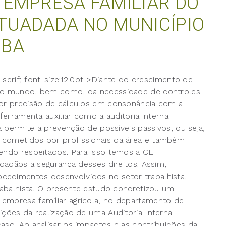
 EMPRESA FAMILIAR DO
TUADADA NO MUNICÍPIO
–BA
s-serif; font-size:12.0pt">Diante do crescimento de
e no mundo, bem como, da necessidade de controles
lhor precisão de cálculos em consonância com a
ferramenta auxiliar como a auditoria interna
ta permite a prevenção de possíveis passivos, ou seja,
 cometidos por profissionais da área e também
sendo respeitados. Para isso temos a CLT
idadãos a segurança desses direitos. Assim,
cedimentos desenvolvidos no setor trabalhista,
Trabalhista. O presente estudo concretizou um
 empresa familiar agrícola, no departamento de
ições da realização de uma Auditoria Interna
aso. Ao analisar os impactos e as contribuições da