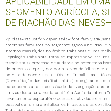
APLICABILIDADE EM UMA
SEGMENTO AGRÍCOLA, SI
DE RIACHÃO DAS NEVES
<p class="rtejustify"><span style="font-family:arial,san
empresas familiares do segmento agrícola no Brasil 
internos mais rígidos no âmbito trabalhista e uma me
Legislação Trabalhista, torna-se imprescindível ter uma 
trabalhista. O processo de auditoria no setor trabalhis
de onerar o empregador por motivos de falhas e erros
permite demonstrar se os Direitos Trabalhistas estão 
(Consolidação das Leis Trabalhistas), que garante aos c
percebemos a real necessidade de averiguação dos pro
através desta ferramenta contábil a Auditoria Interna 
levantamento exploratório acerca da atividade em uma
pessoal de forma a enfatizar os impactos e as contribu
Trabalhista e embasar a análise mediante o estudo de c