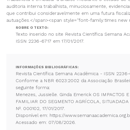
auditoria interna trabalhista, minuciosamente, eviden
que contribui consideravelmente em uma futura fiscali
autuações.</span><span style="font-family:times new r
SOBRE O TEXTO:
Texto inserido no site Revista Científica Semana A
ISSN 2236-6717 em 17/01/2017.
INFORMAÇÕES BIBLIOGRÁFICAS:
Revista Científica Semana Acadêmica - ISSN 2236-
Conforme a NBR 6023:2002 da Associação Brasileira
seguinte forma:
Menezes, Jussielle. Ginda Emerick OS IMPACT
FAMILIAR DO SEGMENTO AGRÍCOLA, SITUADADA NO 
Nº. 000102, 17/01/2017.
Disponível em: https://www.semanaacademica.org.br
Acessado em: 07/08/2026.