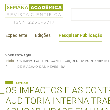
Jump
Revista
to
Científica
BUSCAR
navigation
Formulário
Semana
de
Acadêmica
busca
ISSN
Menu
2236-
Expediente
Edições
Pesquisar Publicação
institutional
6717
VOCÊ ESTÁ AQUI
Back
Início
OS IMPACTOS E AS CONTRIBUIÇÕES DA AUDITORIA IN
to
/
DE RIACHÃO DAS NEVES–BA
top
ARTIGO
OS IMPACTOS E AS CONT
AUDITORIA INTERNA TRA