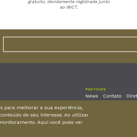
gratuito, devidamente registrada junto
ao IBICT.
PARTICIPE
News
Contato
Dire
nos para melhorar a sua experiência,
onteúdo de seu interesse. Ao utilizar
reira, No. 2001 – 11º andar - Bairro Aldeota
 monitoramento. Aqui você pode ver
 Brasil - CEP 60170-001