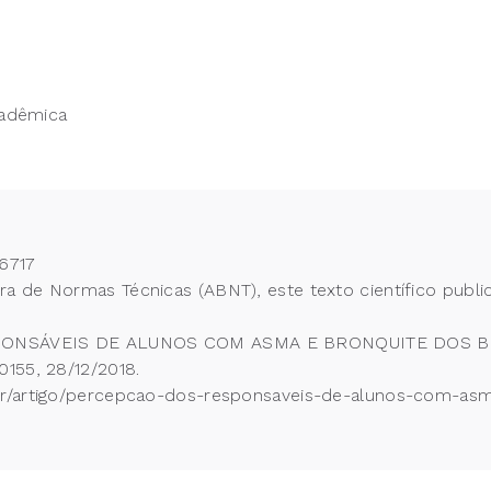
cadêmica
6717
 de Normas Técnicas (ABNT), este texto científico publi
PONSÁVEIS DE ALUNOS COM ASMA E BRONQUITE DOS BENEFI
155, 28/12/2018.
br/artigo/percepcao-dos-responsaveis-de-alunos-com-as