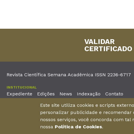
VALIDAR
CERTIFICADO
Revista Científica Semana Acadêmica ISSN 2236-6717
INSTITUCIONAL
Expediente
Edições
News
Indexação
Contato
Este site utiliza cookies e scripts exter
EDITORA
personalizar publicidade e recomendar c
Unieducar Inteligência Educacional Ltda
Av. Desembargador Mo
nossos serviços, você concorda com tal
CNPJ: 05.569.970/0001-26
Fortaleza – Ceará -
nossa
Política de Cookies
.