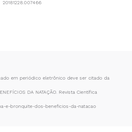
20181228.007466
cado em periódico eletrônico deve ser citado da
́CIOS DA NATAÇÃO. Revista Científica
ma-e-bronquite-dos-beneficios-da-natacao