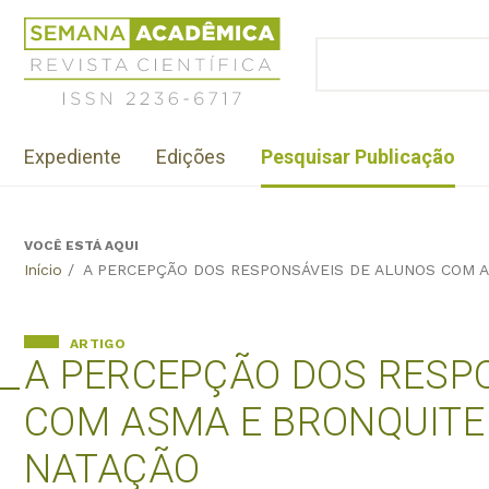
Jump
Revista
to
Científica
BUSCAR
navigation
Formulário
Semana
de
Acadêmica
busca
ISSN
Menu
2236-
Expediente
Edições
Pesquisar Publicação
institutional
6717
VOCÊ ESTÁ AQUI
Back
Início
/
A PERCEPÇÃO DOS RESPONSÁVEIS DE ALUNOS COM A
to
top
ARTIGO
A PERCEPÇÃO DOS RESP
COM ASMA E BRONQUITE 
NATAÇÃO