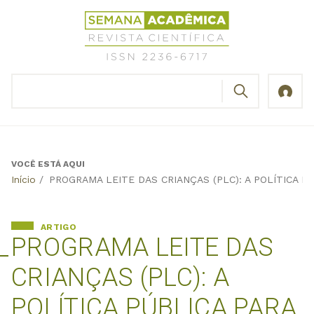
Jump
Revista
to
Científica
navigation
Semana
Acadêmica
BUSCAR
ISSN
Formulário
2236-
de
6717
busca
VOCÊ ESTÁ AQUI
Back
Início
/
PROGRAMA LEITE DAS CRIANÇAS (PLC): A POLÍTICA 
to
top
ARTIGO
PROGRAMA LEITE DAS
CRIANÇAS (PLC): A
POLÍTICA PÚBLICA PARA