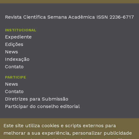
Revista Científica Semana Acadêmica ISSN 2236-6717
INSTITUCIONAL
Expediente
Edições
News
Indexação
Contato
PARTICIPE
News
Contato
Diretrizes para Submissão
Participar do conselho editorial
EDITORA
Este site utiliza cookies e scripts externos para
Unieducar Inteligência Educacional Ltda
melhorar a sua experiência, personalizar publicidade
CNPJ: 05.569.970/0001-26