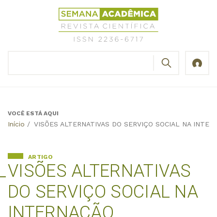
Jump
Revista
to
Científica
navigation
Semana
Acadêmica
BUSCAR
ISSN
Formulário
2236-
de
6717
busca
VOCÊ ESTÁ AQUI
Back
Início
/
VISÕES ALTERNATIVAS DO SERVIÇO SOCIAL NA INTE
to
top
ARTIGO
VISÕES ALTERNATIVAS
DO SERVIÇO SOCIAL NA
INTERNAÇÃO