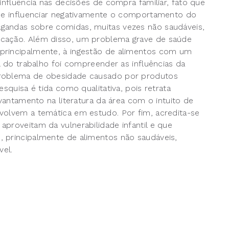
influência nas decisões de compra familiar, fato que
ode influenciar negativamente o comportamento do
gandas sobre comidas, muitas vezes não saudáveis,
icação. Além disso, um problema grave de saúde
principalmente, à ingestão de alimentos com um
l do trabalho foi compreender as influências da
problema de obesidade causado por produtos
squisa é tida como qualitativa, pois retrata
evantamento na literatura da área com o intuito de
volvem a temática em estudo. Por fim, acredita-se
proveitam da vulnerabilidade infantil e que
, principalmente de alimentos não saudáveis,
el.