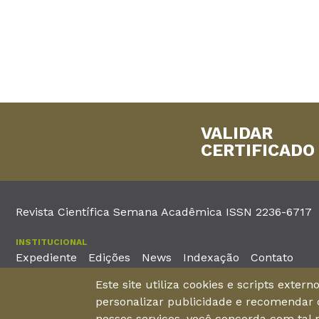
VALIDAR
CERTIFICADO
Revista Científica Semana Acadêmica ISSN 2236-6717
INSTITUCIONAL
Expediente
Edições
News
Indexação
Contato
Este site utiliza cookies e scripts exter
EDITORA
personalizar publicidade e recomendar c
Unieducar Inteligência Educacional Ltda
Av. Desembargador Mo
nossos serviços, você concorda com tal