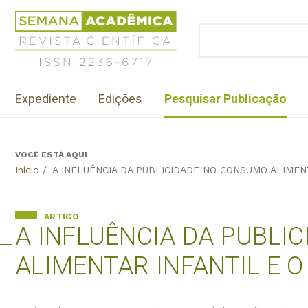
Jump
Revista
to
Científica
BUSCAR
navigation
Formulário
Semana
de
Acadêmica
busca
ISSN
Menu
2236-
Expediente
Edições
Pesquisar Publicação
institutional
6717
VOCÊ ESTÁ AQUI
Back
Início
/
A INFLUÊNCIA DA PUBLICIDADE NO CONSUMO ALIMEN
to
top
ARTIGO
A INFLUÊNCIA DA PUBLI
ALIMENTAR INFANTIL E O