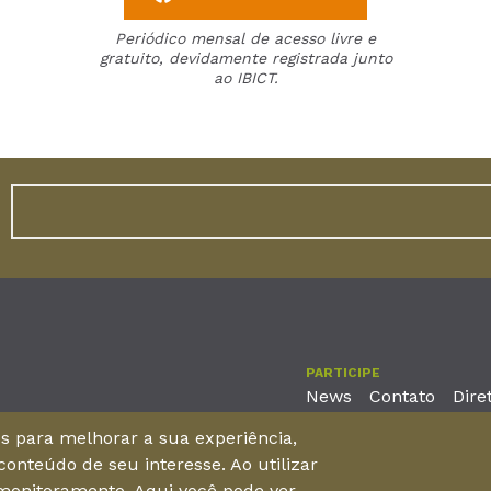
Periódico mensal de acesso livre e
gratuito, devidamente registrada junto
ao IBICT.
PARTICIPE
News
Contato
Dire
nos para melhorar a sua experiência,
onteúdo de seu interesse. Ao utilizar
reira, No. 2001 – 11º andar - Bairro Aldeota
 monitoramento. Aqui você pode ver