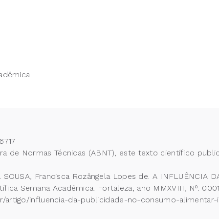
cadêmica
6717
 de Normas Técnicas (ABNT), este texto científico publi
reira. SOUSA, Francisca Rozângela Lopes de. A INFLUÊ
fica Semana Acadêmica. Fortaleza, ano MMXVIII, Nº. 0001
r/artigo/influencia-da-publicidade-no-consumo-alimentar-