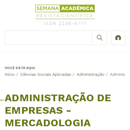
Jump
Revista
to
Científica
navigation
Semana
Acadêmica
BUSCAR
ISSN
Formulário
2236-
de
6717
busca
VOCÊ ESTÁ AQUI
Back
Início
/
Ciências Sociais Aplicadas
/
Administração
/
Administr
to
top
ADMINISTRAÇÃO DE
EMPRESAS -
MERCADOLOGIA