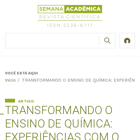
Jump
Revista
to
Científica
navigation
Semana
Acadêmica
BUSCAR
ISSN
Formulário
2236-
de
6717
busca
VOCÊ ESTÁ AQUI
Back
Início
/
TRANSFORMANDO O ENSINO DE QUÍMICA: EXPERIÊNCI
to
top
ARTIGO
TRANSFORMANDO O
ENSINO DE QUÍMICA:
EXPERIÊNCIAS COM O