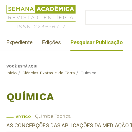
Jump
Revista
to
Científica
BUSCAR
navigation
Formulário
Semana
de
Acadêmica
busca
ISSN
Menu
2236-
Expediente
Edições
Pesquisar Publicação
institutional
6717
VOCÊ ESTÁ AQUI
Back
Início
/
Ciências Exatas e da Terra
/
Química
to
top
QUÍMICA
Química Teórica
ARTIGO
AS CONCEPÇÕES DAS APLICAÇÕES DA MEDIAÇÃO