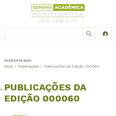
Jump
Revista
to
Científica
navigation
Semana
Acadêmica
BUSCAR
ISSN
Formulário
2236-
de
6717
busca
VOCÊ ESTÁ AQUI
Back
Início
/
Publicações
/
Publicações da Edição 000060
to
top
PUBLICAÇÕES DA
EDIÇÃO 000060