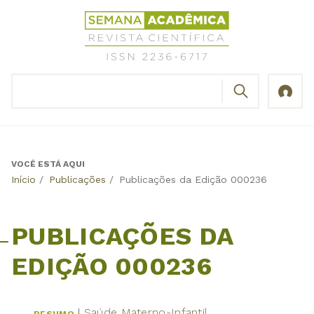
Jump
Revista
to
Científica
navigation
Semana
Acadêmica
BUSCAR
ISSN
Formulário
2236-
de
6717
busca
VOCÊ ESTÁ AQUI
Back
Início
/
Publicações
/
Publicações da Edição 000236
to
top
PUBLICAÇÕES DA
EDIÇÃO 000236
Saúde Materno-Infantil