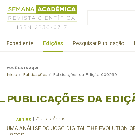
Jump
Revista
to
Científica
BUSCAR
navigation
Formulário
Semana
de
Acadêmica
busca
ISSN
Menu
2236-
Expediente
Edições
Pesquisar Publicação
institutional
6717
VOCÊ ESTÁ AQUI
Back
Início
/
Publicações
/
Publicações da Edição 000269
to
top
PUBLICAÇÕES DA EDIÇ
Outras Áreas
ARTIGO
UMA ANÁLISE DO JOGO DIGITAL THE EVOLUTION 