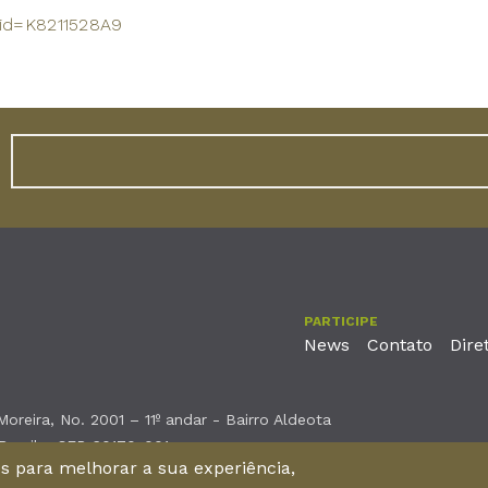
o?id=K8211528A9
PARTICIPE
News
Contato
Dire
reira, No. 2001 – 11º andar - Bairro Aldeota
 Brasil - CEP 60170-001
nos para melhorar a sua experiência,