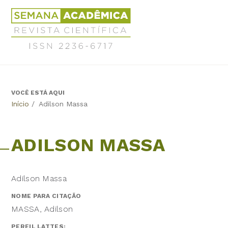
Jump
Revista
to
Científica
navigation
Semana
Acadêmica
ISSN
2236-
6717
VOCÊ ESTÁ AQUI
Back
Início
/
Adilson Massa
to
top
ADILSON MASSA
Adilson Massa
NOME PARA CITAÇÃO
MASSA, Adilson
PERFIL LATTES: