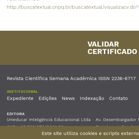
http://buscatextual.cnpq.br/buscatextual/visualizacv.d
VALIDAR
CERTIFICADO
Revista Científica Semana Acadêmica ISSN 2236-6717
INSTITUCIONAL
Expediente
Edições
News
Indexação
Contato
EDITORA
Unieducar Inteligência Educacional Ltda
Av. Desembargador Mo
CNPJ: 05.569.970/0001-26
Fortaleza – Ceará -
Este site utiliza cookies e scripts exter