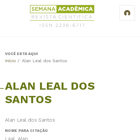
Jump
Revista
to
Científica
navigation
Semana
Acadêmica
ISSN
2236-
6717
VOCÊ ESTÁ AQUI
Back
Início
/
Alan Leal dos Santos
to
top
ALAN LEAL DOS
SANTOS
Alan Leal dos Santos
NOME PARA CITAÇÃO
Laal, Alan