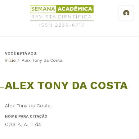
Jump
Revista
to
Científica
navigation
Semana
Acadêmica
ISSN
2236-
6717
VOCÊ ESTÁ AQUI
Back
Início
/
Alex Tony da Costa
to
top
ALEX TONY DA COSTA
Alex Tony da Costa
NOME PARA CITAÇÃO
COSTA, A. T. da