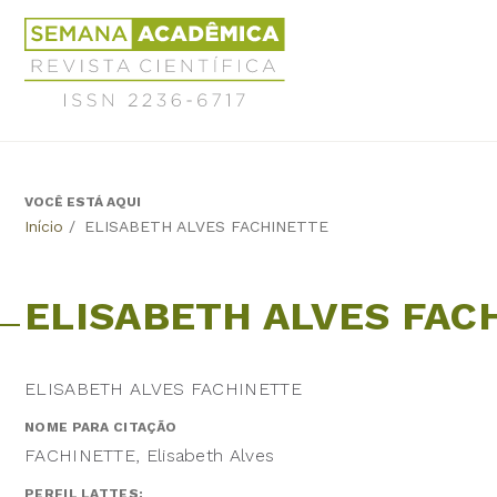
Jump
Revista
to
Científica
navigation
Semana
Acadêmica
ISSN
2236-
6717
VOCÊ ESTÁ AQUI
Back
Início
/
ELISABETH ALVES FACHINETTE
to
top
ELISABETH ALVES FAC
ELISABETH ALVES FACHINETTE
NOME PARA CITAÇÃO
FACHINETTE, Elisabeth Alves
PERFIL LATTES: