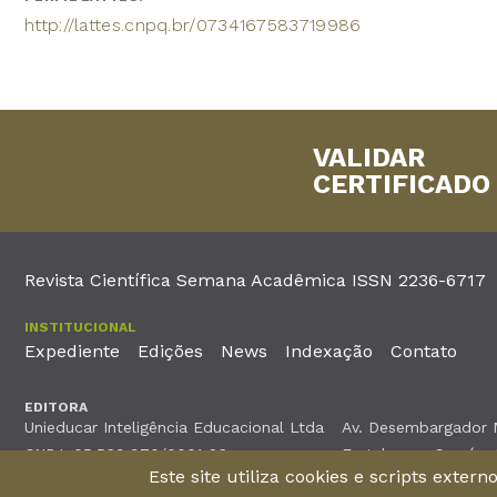
http://lattes.cnpq.br/0734167583719986
VALIDAR
CERTIFICADO
Revista Científica Semana Acadêmica ISSN 2236-6717
INSTITUCIONAL
Expediente
Edições
News
Indexação
Contato
EDITORA
Unieducar Inteligência Educacional Ltda
Av. Desembargador Mo
CNPJ: 05.569.970/0001-26
Fortaleza – Ceará -
Este site utiliza cookies e scripts exter