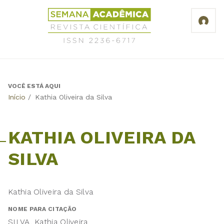
Jump
Revista
to
Científica
navigation
Semana
Acadêmica
ISSN
2236-
6717
VOCÊ ESTÁ AQUI
Back
Início
/
Kathia Oliveira da Silva
to
top
KATHIA OLIVEIRA DA
SILVA
Kathia Oliveira da Silva
NOME PARA CITAÇÃO
SILVA, Kathia Oliveira