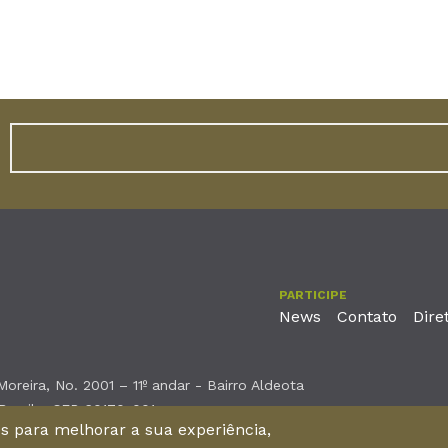
PARTICIPE
News
Contato
Dire
reira, No. 2001 – 11º andar - Bairro Aldeota
 Brasil - CEP 60170-001
nos para melhorar a sua experiência,