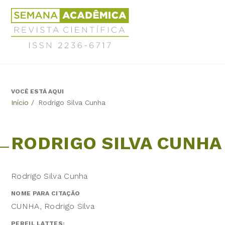
Jump
Revista
to
Científica
navigation
Semana
Acadêmica
ISSN
2236-
6717
VOCÊ ESTÁ AQUI
Back
Início
/
Rodrigo Silva Cunha
to
top
RODRIGO SILVA CUNHA
Rodrigo Silva Cunha
NOME PARA CITAÇÃO
CUNHA, Rodrigo Silva
PERFIL LATTES: