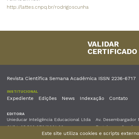
http://lattes.cnpq.br/rodrigoscunha
VALIDAR
CERTIFICADO
Revista Científica Semana Acadêmica ISSN 2236-6717
INSTITUCIONAL
Expediente
Edições
News
Indexação
Contato
EDITORA
Unieducar Inteligência Educacional Ltda
Av. Desembargador Mo
CNPJ: 05.569.970/0001-26
Fortaleza – Ceará -
Este site utiliza cookies e scripts exter