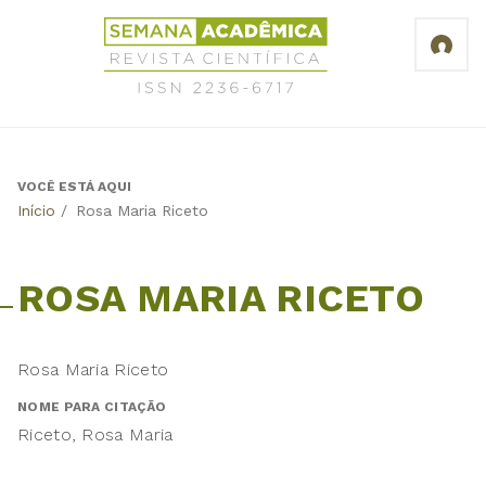
Jump
Revista
to
Científica
navigation
Semana
Acadêmica
ISSN
2236-
6717
VOCÊ ESTÁ AQUI
Back
Início
/
Rosa Maria Riceto
to
top
ROSA MARIA RICETO
Rosa Maria Riceto
NOME PARA CITAÇÃO
Riceto, Rosa Maria