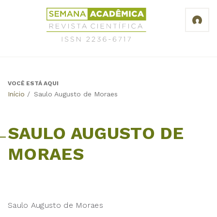
Jump
Revista
to
Científica
navigation
Semana
Acadêmica
ISSN
2236-
6717
VOCÊ ESTÁ AQUI
Back
Início
/
Saulo Augusto de Moraes
to
top
SAULO AUGUSTO DE
MORAES
Saulo Augusto de Moraes