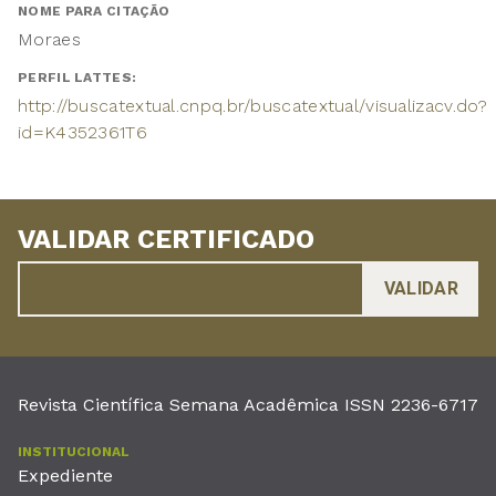
NOME PARA CITAÇÃO
Moraes
PERFIL LATTES:
http://buscatextual.cnpq.br/buscatextual/visualizacv.do?
id=K4352361T6
VALIDAR CERTIFICADO
Revista Científica Semana Acadêmica ISSN 2236-6717
INSTITUCIONAL
Expediente