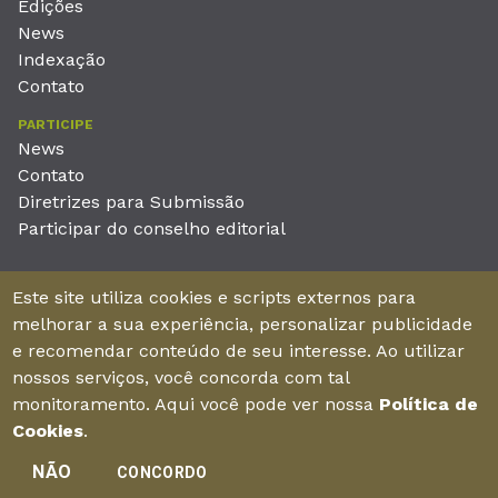
Edições
News
Indexação
Contato
PARTICIPE
News
Contato
Diretrizes para Submissão
Participar do conselho editorial
EDITORA
Este site utiliza cookies e scripts externos para
Unieducar Inteligência Educacional Ltda
melhorar a sua experiência, personalizar publicidade
CNPJ: 05.569.970/0001-26
e recomendar conteúdo de seu interesse. Ao utilizar
Av. Desembargador Moreira, No. 2001 – 11º andar - Bairro
nossos serviços, você concorda com tal
Aldeota
monitoramento. Aqui você pode ver nossa
Política de
Fortaleza – Ceará - Brasil - CEP 60170-001
Cookies
.
NÃO
CONCORDO
Enviar manuscrito
©2026Todos os direitos reservados