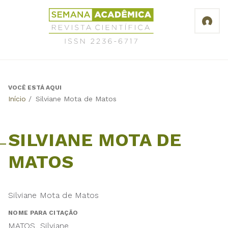
Jump
Revista
to
Científica
navigation
Semana
Acadêmica
ISSN
2236-
6717
VOCÊ ESTÁ AQUI
Back
Início
/
Silviane Mota de Matos
to
top
SILVIANE MOTA DE
MATOS
Silviane Mota de Matos
NOME PARA CITAÇÃO
MATOS, Silviane