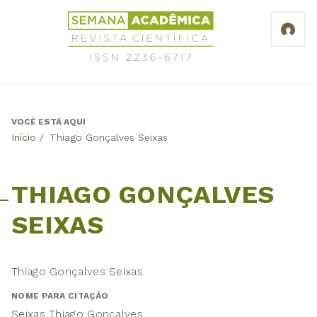
Jump
Revista
to
Científica
navigation
Semana
Acadêmica
ISSN
2236-
6717
VOCÊ ESTÁ AQUI
Back
Início
/
Thiago Gonçalves Seixas
to
top
THIAGO GONÇALVES
SEIXAS
Thiago Gonçalves Seixas
NOME PARA CITAÇÃO
Seixas Thiago Gonçalves