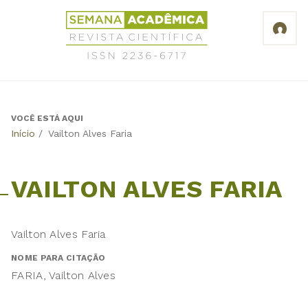
Jump
Revista
to
Científica
navigation
Semana
Acadêmica
ISSN
2236-
6717
VOCÊ ESTÁ AQUI
Back
Início
/
Vailton Alves Faria
to
top
VAILTON ALVES FARIA
Vailton Alves Faria
NOME PARA CITAÇÃO
FARIA, Vailton Alves