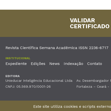
VALIDAR
CERTIFICADO
Revista Científica Semana Acadêmica ISSN 2236-6717
INSTITUCIONAL
Expediente
Edições
News
Indexação
Contato
EDITORA
Unieducar Inteligência Educacional Ltda
Av. Desembargador Mo
CNPJ: 05.569.970/0001-26
Fortaleza – Ceará -
©2026Todos os direitos reservados
Este site utiliza cookies e scripts exter