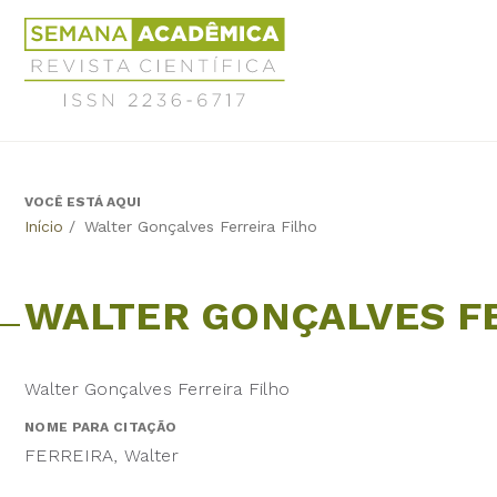
Jump
Revista
to
Científica
navigation
Semana
Acadêmica
ISSN
2236-
6717
VOCÊ ESTÁ AQUI
Back
Início
/
Walter Gonçalves Ferreira Filho
to
top
WALTER GONÇALVES FE
Walter Gonçalves Ferreira Filho
NOME PARA CITAÇÃO
FERREIRA, Walter