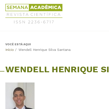
Jump
Revista
to
Científica
navigation
Semana
Acadêmica
ISSN
2236-
6717
VOCÊ ESTÁ AQUI
Back
Início
/
Wendell Henrique Silva Santana
to
top
WENDELL HENRIQUE S