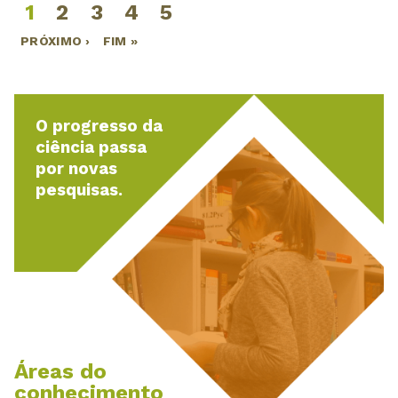
1
2
3
4
5
Páginas
PRÓXIMO ›
FIM »
O progresso da
ciência passa
por novas
pesquisas.
Áreas do
conhecimento