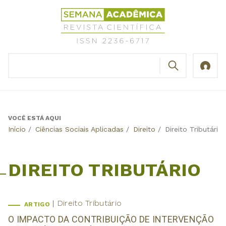
Jump
Revista
to
Científica
navigation
Semana
Acadêmica
BUSCAR
ISSN
Formulário
2236-
de
6717
busca
VOCÊ ESTÁ AQUI
Back
Início
/
Ciências Sociais Aplicadas
/
Direito
/
Direito Tributário
to
top
DIREITO TRIBUTÁRIO
Direito Tributário
ARTIGO
O IMPACTO DA CONTRIBUIÇÃO DE INTERVENÇÃO