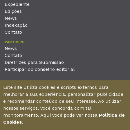
Expediente
Edições
News
Indexação
Contato
PARTICIPE
News
Contato
Diretrizes para Submissão
Participar do conselho editorial
EDITORA
Este site utiliza cookies e scripts externos para
Unieducar Inteligência Educacional Ltda
melhorar a sua experiência, personalizar publicidade
CNPJ: 05.569.970/0001-26
e recomendar conteúdo de seu interesse. Ao utilizar
Av. Desembargador Moreira, No. 2001 – 11º andar - Bairro
nossos serviços, você concorda com tal
Aldeota
monitoramento. Aqui você pode ver nossa
Política de
Fortaleza – Ceará - Brasil - CEP 60170-001
Cookies
.