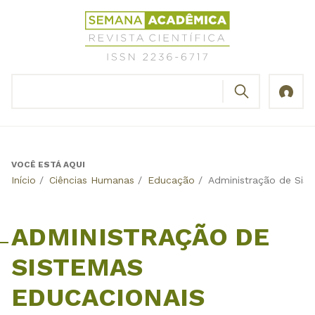
Jump
Revista
to
Científica
navigation
Semana
Acadêmica
BUSCAR
ISSN
Formulário
2236-
de
6717
busca
VOCÊ ESTÁ AQUI
Back
Início
/
Ciências Humanas
/
Educação
/
Administração de Sis
to
top
ADMINISTRAÇÃO DE
SISTEMAS
EDUCACIONAIS