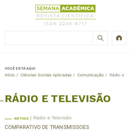
Jump
Revista
to
Científica
navigation
Semana
Acadêmica
BUSCAR
ISSN
Formulário
2236-
de
6717
busca
VOCÊ ESTÁ AQUI
Back
Início
/
Ciências Sociais Aplicadas
/
Comunicação
/
Rádio e Te
to
top
RÁDIO E TELEVISÃO
Rádio e Televisão
ARTIGO
COMPARATIVO DE TRANSMISSOES