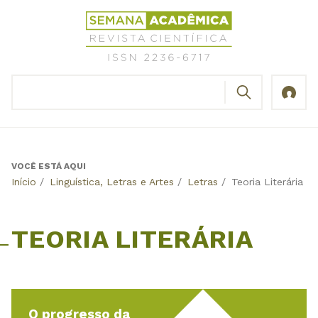
Jump
Revista
to
Científica
navigation
Semana
Acadêmica
BUSCAR
ISSN
Formulário
2236-
de
6717
busca
VOCÊ ESTÁ AQUI
Back
Início
/
Linguística, Letras e Artes
/
Letras
/
Teoria Literária
to
top
TEORIA LITERÁRIA
O progresso da