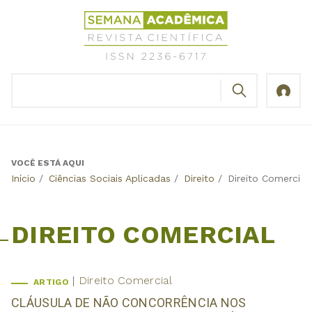
Jump
Revista
to
Científica
navigation
Semana
Acadêmica
BUSCAR
ISSN
Formulário
2236-
de
6717
busca
VOCÊ ESTÁ AQUI
Back
Início
/
Ciências Sociais Aplicadas
/
Direito
/
Direito Comercial
to
top
DIREITO COMERCIAL
Direito Comercial
ARTIGO
CLÁUSULA DE NÃO CONCORRÊNCIA NOS