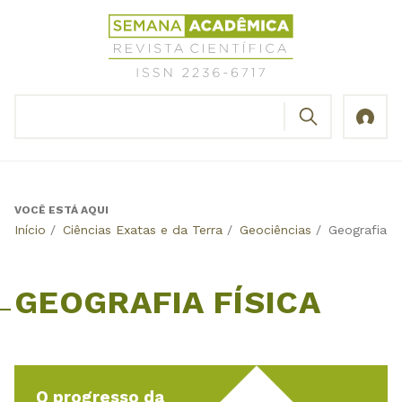
Jump
Revista
to
Científica
navigation
Semana
Acadêmica
BUSCAR
ISSN
Formulário
2236-
de
6717
busca
VOCÊ ESTÁ AQUI
Back
Início
/
Ciências Exatas e da Terra
/
Geociências
/
Geografia Fí
to
top
GEOGRAFIA FÍSICA
O progresso da