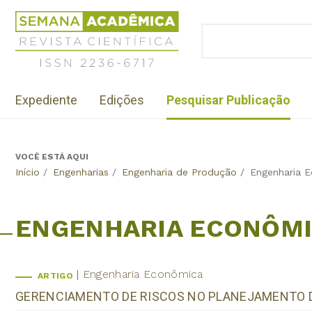
Jump
Revista
to
Científica
BUSCAR
navigation
Formulário
Semana
de
Acadêmica
busca
ISSN
Menu
2236-
Expediente
Edições
Pesquisar Publicação
institutional
6717
VOCÊ ESTÁ AQUI
Back
Início
/
Engenharias
/
Engenharia de Produção
/
Engenharia 
to
top
ENGENHARIA ECONÔM
Engenharia Econômica
ARTIGO
GERENCIAMENTO DE RISCOS NO PLANEJAMENTO D