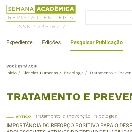
Jump
Revista
to
Científica
BUSCAR
navigation
Formulário
Semana
de
Acadêmica
busca
ISSN
Menu
2236-
Expediente
Edições
Pesquisar Publicação
institutional
6717
VOCÊ ESTÁ AQUI
Back
Início
/
Ciências Humanas
/
Psicologia
/
Tratamento e Preven
to
top
TRATAMENTO E PREVE
Tratamento e Prevenção Psicológica
ARTIGO
IMPORTÂNCIA DO REFORÇO POSITIVO PARA O DES