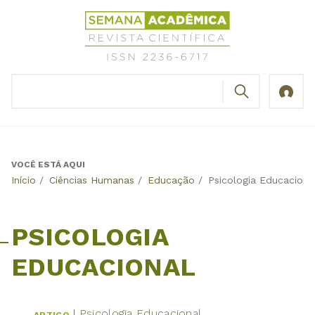
Jump
Revista
to
Científica
navigation
Semana
Acadêmica
BUSCAR
ISSN
Formulário
2236-
de
6717
busca
VOCÊ ESTÁ AQUI
Back
Início
/
Ciências Humanas
/
Educação
/
Psicologia Educaciona
to
top
PSICOLOGIA
EDUCACIONAL
Psicologia Educacional