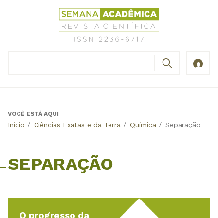
Jump
Revista
to
Científica
navigation
Semana
Acadêmica
BUSCAR
ISSN
Formulário
2236-
de
6717
busca
VOCÊ ESTÁ AQUI
Back
Início
/
Ciências Exatas e da Terra
/
Química
/
Separação
to
top
SEPARAÇÃO
O progresso da