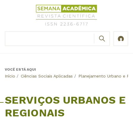
Jump
Revista
to
Científica
navigation
Semana
Acadêmica
BUSCAR
ISSN
Formulário
2236-
de
6717
busca
VOCÊ ESTÁ AQUI
Back
Início
/
Ciências Sociais Aplicadas
/
Planejamento Urbano e Reg
to
top
SERVIÇOS URBANOS E
REGIONAIS