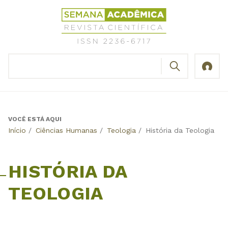
Jump
Revista
to
Científica
navigation
Semana
Acadêmica
BUSCAR
ISSN
Formulário
2236-
de
6717
busca
VOCÊ ESTÁ AQUI
Back
Início
/
Ciências Humanas
/
Teologia
/
História da Teologia
to
top
HISTÓRIA DA
TEOLOGIA