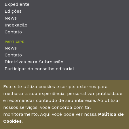
Expediente
Edições
News
Indexação
Contato
PARTICIPE
News
Contato
Diretrizes para Submissão
Participar do conselho editorial
EDITORA
Este site utiliza cookies e scripts externos para
Unieducar Inteligência Educacional Ltda
melhorar a sua experiência, personalizar publicidade
CNPJ: 05.569.970/0001-26
e recomendar conteúdo de seu interesse. Ao utilizar
Av. Desembargador Moreira, No. 2001 – 11º andar - Bairro
nossos serviços, você concorda com tal
Aldeota
monitoramento. Aqui você pode ver nossa
Política de
Fortaleza – Ceará - Brasil - CEP 60170-001
Cookies
.