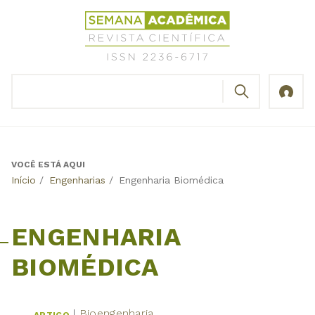
Jump
Revista
to
Científica
navigation
Semana
Acadêmica
BUSCAR
ISSN
Formulário
2236-
de
6717
busca
VOCÊ ESTÁ AQUI
Back
Início
/
Engenharias
/
Engenharia Biomédica
to
top
ENGENHARIA
BIOMÉDICA
Bioengenharia