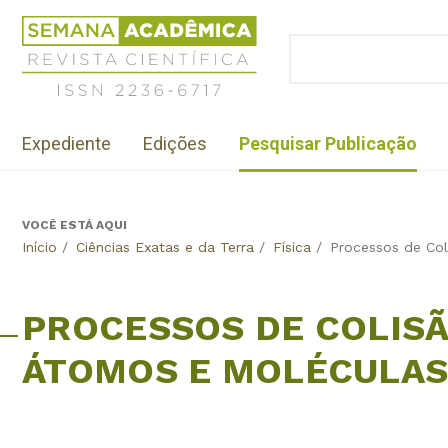
Jump
Revista
to
Científica
BUSCAR
navigation
Formulário
Semana
de
Acadêmica
busca
ISSN
Menu
2236-
Expediente
Edições
Pesquisar Publicação
institutional
6717
VOCÊ ESTÁ AQUI
Back
Início
/
Ciências Exatas e da Terra
/
Física
/
Processos de Col
to
top
PROCESSOS DE COLISÃ
ÁTOMOS E MOLÉCULA