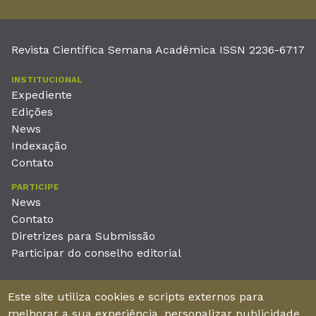
Revista Científica Semana Acadêmica ISSN 2236-6717
INSTITUCIONAL
Expediente
Edições
News
Indexação
Contato
PARTICIPE
News
Contato
Diretrizes para Submissão
Participar do conselho editorial
EDITORA
Este site utiliza cookies e scripts externos para
Unieducar Inteligência Educacional Ltda
melhorar a sua experiência, personalizar publicidade