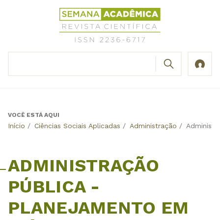
Jump
Revista
to
Científica
navigation
Semana
Acadêmica
BUSCAR
ISSN
Formulário
2236-
de
6717
busca
VOCÊ ESTÁ AQUI
Back
Início
/
Ciências Sociais Aplicadas
/
Administração
/
Administr
to
top
ADMINISTRAÇÃO
PÚBLICA -
PLANEJAMENTO EM